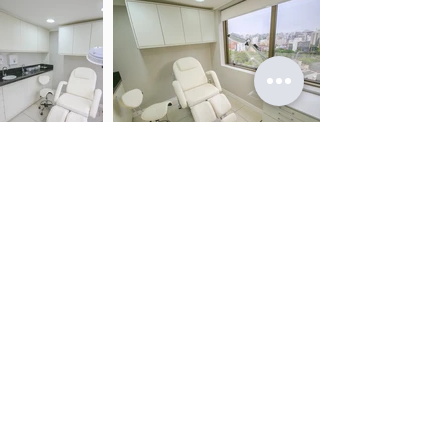
Avenida Soledade, 569, Torre A, MedCenter,
Petrópolis , Porto Alegre
Fone: 51 3044-2315
FALE CONOSCO
Nossas Redes Sociais
Contato
Telefone